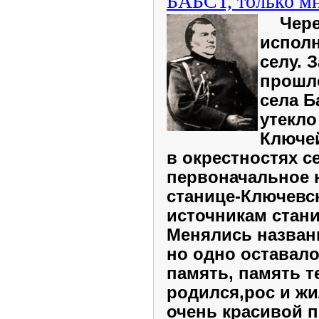
БАБСТ, только м
Ч
ере
исполн
селу. 
прошл
села Б
утекло
Ключе
в окрестностях с
первоначальное 
станице-Ключевс
источникам стан
Менялись назван
но одно оставал
память, память т
родился,рос и жи
очень красивой 