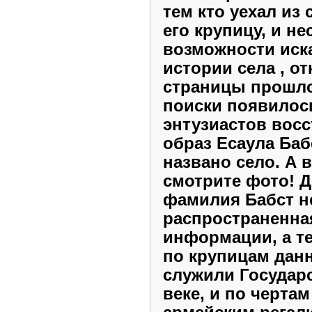
тем кто уехал из 
его крупицу, и не
возможности иск
истории села , о
страницы прошлог
поиски появилос
энтузиастов восс
образ Есаула Баб
названо село. А 
смотрите фото! Д
фамилия Бабст н
распространенна
информации, а т
по крупицам дан
служили Государ
веке, и по черта