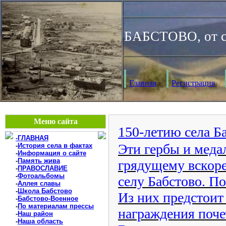
БАБСТОВО, от с
Главная
Регистрация
Меню сайта
150-летию села Ба
-ГЛАВНАЯ
Эти гербы и медал
-
История села в фактах
-
Информация о сайте
-
Память жива
грядущему вскоре
-
ПРАВОСЛАВИЕ
-
Фотоальбомы
селу Бабстово. По
-
Аллея славы
-
Школа Бабстово
Из них предстоит
-
Бабстово-Военное
-
По материалам прессы
награждения поче
-
Наш район
-
Наша область