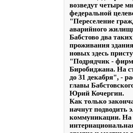
возведут четыре м
федеральной целев
"Переселение гражд
аварийного жилищн
Бабстово два таки
проживания здания.
новых здесь присту
"Подрядчик - фирм
Биробиджана. На с
до 31 декабря", - р
главы Бабстовского
Юрий Кочергин.
Как только законча
начнут подводить э
коммуникации. На 
интернациональная