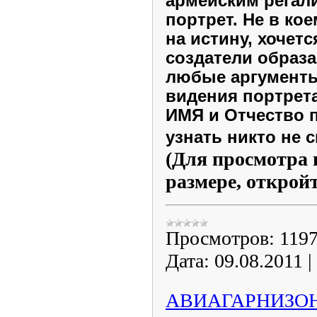
армейским регал
портрет. Не в ко
на истину, хочетс
создатели образ
любые аргументы 
видения портрета
ИМЯ и Отчество 
узнать никто не 
(Для просмотра 
размере, открой
Просмотров:
119
Дата:
09.08.2011
|
АВИАГАРНИЗОН