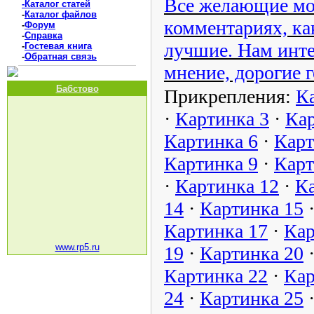
Все желающие мог
-Каталог статей
-
Каталог файлов
комментариях, ка
-
Форум
-
Справка
лучшие. Нам инте
-
Гостевая книга
-
Обратная связь
мнение, дорогие г
Бабстово
Прикрепления:
К
·
Картинка 3
·
Кар
Картинка 6
·
Карт
Картинка 9
·
Карт
·
Картинка 12
·
Ка
14
·
Картинка 15
Картинка 17
·
Кар
www.rp5.ru
19
·
Картинка 20
Картинка 22
·
Кар
24
·
Картинка 25