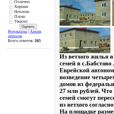
Отлично
Хорошо
Неплохо
Плохо
Ужасно
Результаты
|
Архив
опросов
Всего ответов:
265
Из ветхого жилья в
семей в с.Бабстово
Еврейской автоном
возведение четыре
домов из федераль
27 млн рублей. Что
семей смогут перес
из ветхого согласн
На площадке разме