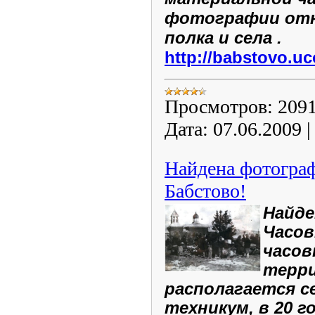
фотографии отн
полка и села .
http://babstovo.uc
Просмотров:
209
Дата:
07.06.2009
Найдена фотограф
Бабстово!
Найд
Часов
часов
терри
располагается с
техникум, в 20 г