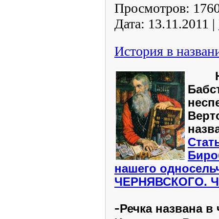
Просмотров:
176
Дата:
13.11.2011
|
История в назван
Не
Бабс
несп
Верт
назва
Стать
Биро
нашего односель
ЧЕРНЯВСКОГО
. 
-
Речка названа в