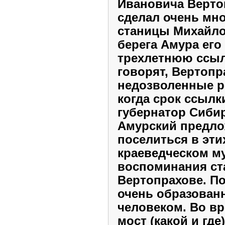
Ивановича Верто
сделал очень мно
станицы Михайло
берега Амура его
трехлетнюю ссыл
говорят, Вертопр
недозволенные р
когда срок ссылки
губернатор Сиби
Амурский предло
поселиться в эти
краеведческом м
воспоминания ст
Вертопрахове. По
очень образован
человеком. Во в
мост
(какой и гд