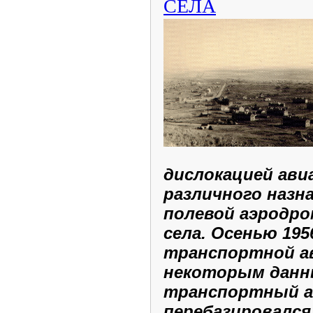
СЕЛА
дислокацией ави
различного назн
полевой аэродро
села. Осенью 195
транспортной а
некоторым данн
транспортный а
перебазировался 