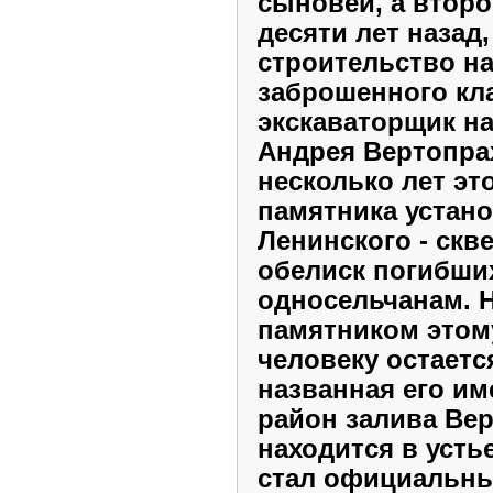
сыновей, а втор
десяти лет назад
строительство на
заброшенного кл
экскаваторщик на
Андрея Вертопра
несколько лет эт
памятника устано
Ленинского - скв
обелиск погибши
односельчанам. 
памятником этом
человеку остаетс
названная его им
район залива Ве
находится в усть
стал официальн