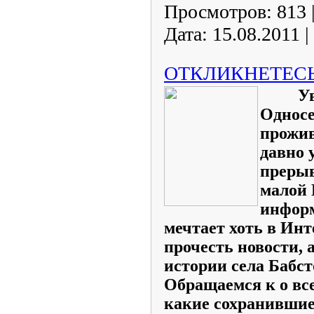
Просмотров:
813
Дата:
15.08.2011
|
ОТКЛИКНЕТЕСЬ
Уваж
Односе
прожива
давно 
п
рерыв
малой 
информ
мечтает хоть в Инт
прочесть новости, 
истории села Бабст
Обращаемся к о все
какие сохранившие