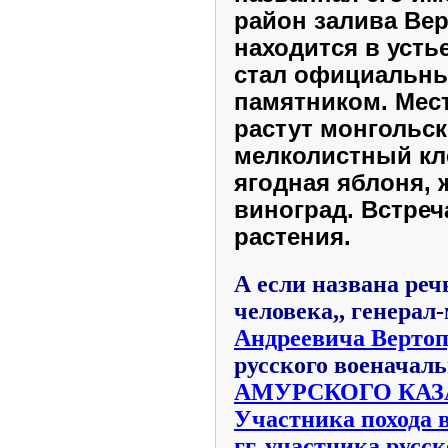
район залива Ве
находится в усть
стал официальн
памятником. Мест
растут монгольск
мелколистный кл
ягодная яблоня, 
виноград. Встреч
растения.
А если названа реч
человека,, генерал
Андреевича Вертоп
русского военачаль
АМУРСКОГО КАЗ
Участника похода в
гг.,участника русс