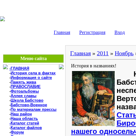
БАБСТОВО, ЕАО - В
Главная
Регистрация
Вход
Главная
»
2011
»
Ноябрь
Меню сайта
История в названиях!
-ГЛАВНАЯ
Не
-
История села в фактах
-
Информация о сайте
Бабс
-
Память жива
-
ПРАВОСЛАВИЕ
несп
-
Фотоальбомы
-
Аллея славы
Верт
-
Школа Бабстово
-
Бабстово-Военное
назва
-
По материалам прессы
Стать
-
Наш район
-
Наша область
Биро
-Каталог статей
-
Каталог файлов
нашего односель
-
Форум