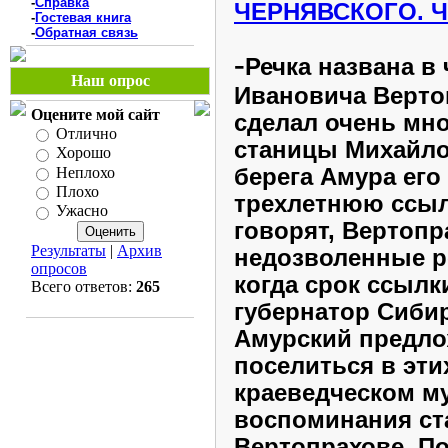
-
Справка
ЧЕРНЯВСКОГО
. 
-
Гостевая книга
-
Обратная связь
-
Речка названа в
Наш опрос
Ивановича Верто
Оцените мой сайт
сделал очень мно
Отлично
станицы Михайло
Хорошо
берега Амура его
Неплохо
Плохо
трехлетнюю ссыл
Ужасно
говорят, Вертопр
Результаты
|
Архив
недозволенные р
опросов
когда срок ссылки
Всего ответов:
265
губернатор Сиби
Амурский предло
поселиться в эти
краеведческом м
воспоминания ст
Вертопрахове. По