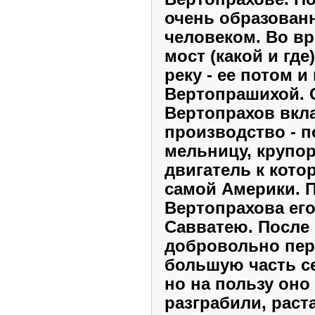
очень образован
человеком. Во в
мост
(какой и гд
реку - ее потом и
Вертопрашихой. 
Вертопрахов вкл
производство - п
мельницу, крупор
двигатель к кото
самой Америки. 
Вертопрахова ег
Савватею. После
добровольно пер
большую часть с
но на пользу оно
разграбили, раст