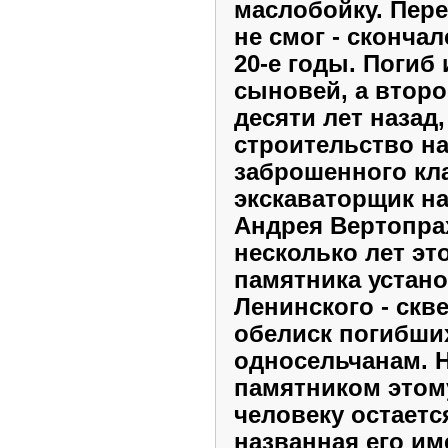
маслобойку. Пере
не смог - сконча
20-е годы. Погиб 
сыновей, а втор
десяти лет назад
строительство на
заброшенного кл
экскаваторщик на
Андрея Вертопра
несколько лет эт
памятника устано
Ленинского - скв
обелиск погибши
односельчанам. 
памятником этом
человеку остаетс
названная его им