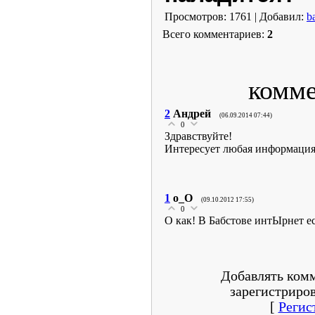
Просмотров: 1761 | Добавил:
b
Всего комментариев:
2
комме
2
Андрей
(06.09.2014 07:44)
0
Здравствуйте!
Интересует любая информация 
1
о_О
(09.10.2012 17:55)
0
О как! В Бабстове интЫрнет ес
Добавлять комм
зарегистриро
[
Регис