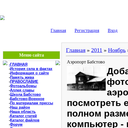
БАБСТОВО, ЕАО - В
Главная
Регистрация
Вход
Главная
»
2011
»
Ноябрь
Меню сайта
Аэропорт Бабстово
-ГЛАВНАЯ
Доб
-
История села в фактах
-
Информация о сайте
-
Память жива
фот
-
ПРАВОСЛАВИЕ
-
Фотоальбомы
аэро
-
Аллея славы
-
Школа Бабстово
-
Бабстово-Военное
посмотреть 
-
По материалам прессы
-
Наш район
полном разме
-
Наша область
-Каталог статей
-
Каталог файлов
компьютер - 
-
Форум