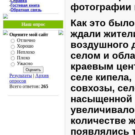
-
Справка
фотографии 
-
Гостевая книга
-
Обратная связь
Как это было 
Наш опрос
ждали жител
Оцените мой сайт
Отлично
воздушного 
Хорошо
Неплохо
селом и обл
Плохо
краевым цен
Ужасно
селе кипела,
Результаты
|
Архив
опросов
совхозы, се
Всего ответов:
265
насыщенной 
увеличивало
количестве ж
появлялись 