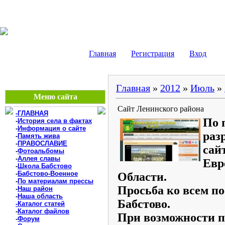
БАБСТОВО, ЕАО - В
Главная
Регистрация
Вход
Главная
»
2012
»
Июль
»
Меню сайта
Сайт Ленинского района
-ГЛАВНАЯ
По 
-
История села в фактах
-
Информация о сайте
раз
-
Память жива
-
ПРАВОСЛАВИЕ
сай
-
Фотоальбомы
-
Аллея славы
Евр
-
Школа Бабстово
-
Бабстово-Военное
Области.
-
По материалам прессы
Просьба ко всем п
-
Наш район
-
Наша область
Бабстово.
-Каталог статей
-
Каталог файлов
При возможности п
-
Форум