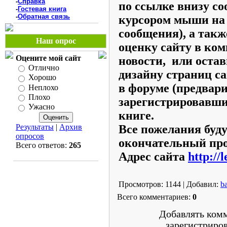
-
Справка
по ссылке внизу с
-
Гостевая книга
-
Обратная связь
курсором мыши на 
сообщения), а так
Наш опрос
оценку сайту в ко
Оцените мой сайт
новости, или оста
Отлично
дизайну страниц с
Хорошо
в форуме (предвар
Неплохо
Плохо
зарегистрировавшис
Ужасно
книге.
Результаты
|
Архив
Все пожелания буд
опросов
окончательный про
Всего ответов:
265
Адрес сайта
http://
Просмотров: 1144 | Добавил:
b
Всего комментариев:
0
Добавлять комм
зарегистриро