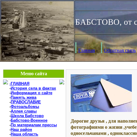
БАБСТОВО, от с
Главная
Обратная связь
Меню сайта
-ГЛАВНАЯ
-
История села в фактах
-
Информация о сайте
-
Память жива
-
ПРАВОСЛАВИЕ
-
Фотоальбомы
-
Аллея славы
-
Школа Бабстово
-
Бабстово-Военное
Дорогие друзья , для наполн
-
По материалам прессы
фотографиями о жизни ,учебе, 
-
Наш район
односельчанами , одноклассн
-
Наша область