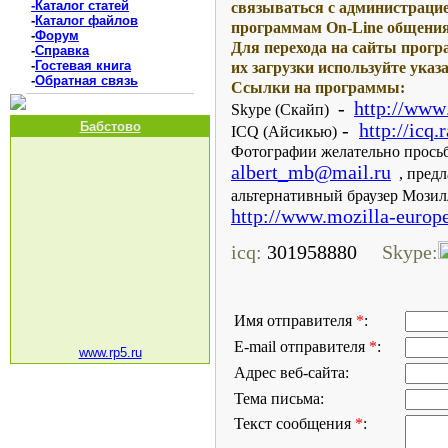
-Каталог статей
связываться с администраци
-
Каталог файлов
программам On-Line общения,
-
Форум
Для перехода на сайты прог
-
Справка
-
Гостевая книга
их загрузки используйте ука
-
Обратная связь
Ссылки на программы:
-
http
://
www
Skype
(
C
кайп)
Бабстово
-
http://icq.
ICQ (Айсикью)
Фотографии желательно просьб
albert_mb@mail.ru
, предл
альтернативный браузер Мозил
http://www.mozilla-europe
icq:
301958880
Skype:
Имя отправителя
*
:
E-mail отправителя
*
:
www.rp5.ru
Адрес веб-сайта:
Тема письма:
Текст сообщения
*
: