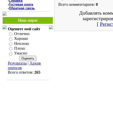
-
Справка
Всего комментариев:
0
-
Гостевая книга
-
Обратная связь
Добавлять комм
зарегистриро
Наш опрос
[
Регис
Оцените мой сайт
Отлично
Хорошо
Неплохо
Плохо
Ужасно
Результаты
|
Архив
опросов
Всего ответов:
265