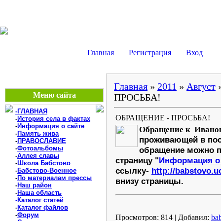
БАБСТОВО, ЕАО - В
Главная
Регистрация
Вход
Главная
»
2011
»
Август
Меню сайта
ПРОСЬБА!
-ГЛАВНАЯ
ОБРАЩЕНИЕ - ПРОСЬБА!
-
История села в фактах
-
Информация о сайте
Обращение к Иванов
-
Память жива
проживающей в пос
-
ПРАВОСЛАВИЕ
-
Фотоальбомы
обращение можно п
-
Аллея славы
страницу "
Информация о 
-
Школа Бабстово
ссылку-
http://babstovo.u
-
Бабстово-Военное
-
По материалам прессы
внизу страницы.
-
Наш район
-
Наша область
-Каталог статей
-
Каталог файлов
-
Форум
Просмотров: 814 | Добавил:
ba