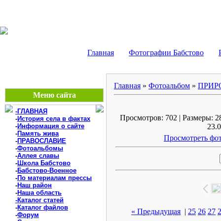
БАБСТОВО, ЕАО - В
Главная
Фотографии Бабстово
Главная
»
Фотоальбом
»
ПРИР
Меню сайта
-ГЛАВНАЯ
Просмотров: 702 | Размеры: 28
-
История села в фактах
-
Информация о сайте
23.0
-
Память жива
Просмотреть фот
-
ПРАВОСЛАВИЕ
-
Фотоальбомы
-
Аллея славы
-
Школа Бабстово
-
Бабстово-Военное
-
По материалам прессы
-
Наш район
-
Наша область
-Каталог статей
-
Каталог файлов
« Предыдущая
|
25
26
27
-
Форум