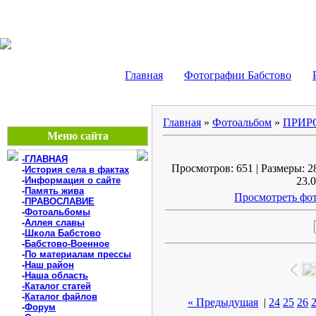
БАБСТОВО, ЕАО - В
Главная
Фотографии Бабстово
Главная
»
Фотоальбом
»
ПРИР
Меню сайта
-ГЛАВНАЯ
Просмотров: 651 | Размеры: 28
-
История села в фактах
-
Информация о сайте
23.0
-
Память жива
Просмотреть фот
-
ПРАВОСЛАВИЕ
-
Фотоальбомы
-
Аллея славы
-
Школа Бабстово
-
Бабстово-Военное
-
По материалам прессы
-
Наш район
-
Наша область
-Каталог статей
-
Каталог файлов
« Предыдущая
|
24
25
26
-
Форум