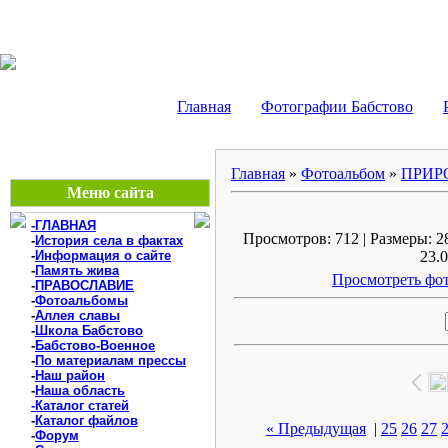
БАБСТОВО, ЕАО - В
Главная
Фотографии Бабстово
Главная
»
Фотоальбом
»
ПРИР
Меню сайта
-ГЛАВНАЯ
Просмотров: 712 | Размеры: 28
-
История села в фактах
-
Информация о сайте
23.0
-
Память жива
Просмотреть фот
-
ПРАВОСЛАВИЕ
-
Фотоальбомы
-
Аллея славы
-
Школа Бабстово
-
Бабстово-Военное
-
По материалам прессы
-
Наш район
-
Наша область
-Каталог статей
-
Каталог файлов
« Предыдущая
|
25
26
27
-
Форум