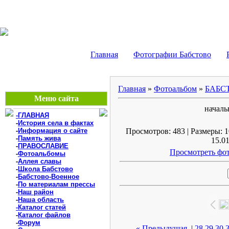
БАБСТОВО, ЕАО - В
Главная
Фотографии Бабстово
Главная
»
Фотоальбом
»
БАБС
Меню сайта
началь
-ГЛАВНАЯ
-
История села в фактах
-
Информация о сайте
Просмотров: 483 | Размеры: 1
-
Память жива
15.01
-
ПРАВОСЛАВИЕ
Просмотреть фот
-
Фотоальбомы
-
Аллея славы
-
Школа Бабстово
-
Бабстово-Военное
-
По материалам прессы
-
Наш район
-
Наша область
-Каталог статей
-
Каталог файлов
-
Форум
« Предыдущая
|
28
29
30