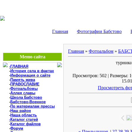
БАБСТОВО, ЕАО - В
Главная
Фотографии Бабстово
Главная
»
Фотоальбом
»
БАБС
Меню сайта
турники
-ГЛАВНАЯ
-
История села в фактах
-
Информация о сайте
Просмотров: 502 | Размеры: 1
-
Память жива
15.01
-
ПРАВОСЛАВИЕ
Просмотреть фот
-
Фотоальбомы
-
Аллея славы
-
Школа Бабстово
-
Бабстово-Военное
-
По материалам прессы
-
Наш район
-
Наша область
-Каталог статей
-
Каталог файлов
-
Форум
« Предыдущая
|
27
28
29