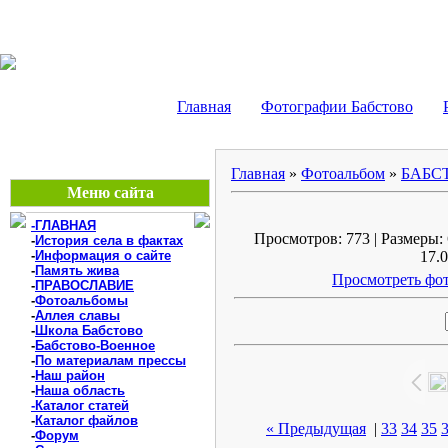
БАБСТОВО, ЕАО - В
Главная
Фотографии Бабстово
Главная
»
Фотоальбом
»
БАБС
Меню сайта
-ГЛАВНАЯ
Просмотров: 773 | Размеры: 
-
История села в фактах
-
Информация о сайте
17.0
-
Память жива
Просмотреть фот
-
ПРАВОСЛАВИЕ
-
Фотоальбомы
-
Аллея славы
-
Школа Бабстово
-
Бабстово-Военное
-
По материалам прессы
-
Наш район
-
Наша область
-Каталог статей
-
Каталог файлов
« Предыдущая
|
33
34
35
-
Форум