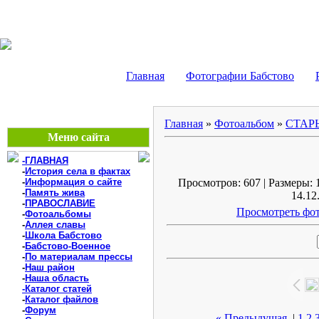
БАБСТОВО, ЕАО - В
Главная
Фотографии Бабстово
Главная
»
Фотоальбом
»
СТАР
Меню сайта
-ГЛАВНАЯ
-
История села в фактах
-
Информация о сайте
Просмотров: 607 | Размеры: 1
-
Память жива
14.12
-
ПРАВОСЛАВИЕ
Просмотреть фот
-
Фотоальбомы
-
Аллея славы
-
Школа Бабстово
-
Бабстово-Военное
-
По материалам прессы
-
Наш район
-
Наша область
-Каталог статей
-
Каталог файлов
-
Форум
« Предыдущая
|
1
2