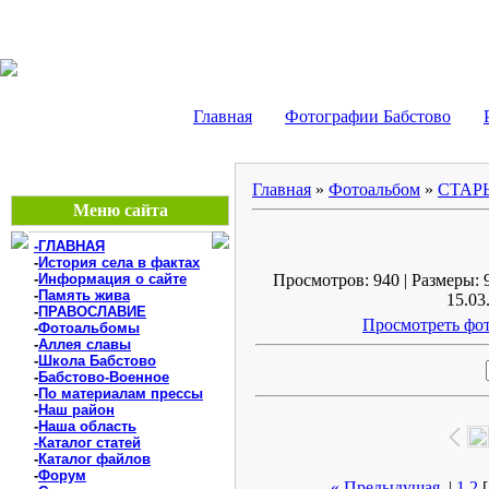
БАБСТОВО, ЕАО - В
Главная
Фотографии Бабстово
Главная
»
Фотоальбом
»
СТАР
Меню сайта
-ГЛАВНАЯ
-
История села в фактах
-
Информация о сайте
Просмотров: 940 | Размеры: 9
-
Память жива
15.03
-
ПРАВОСЛАВИЕ
Просмотреть фот
-
Фотоальбомы
-
Аллея славы
-
Школа Бабстово
-
Бабстово-Военное
-
По материалам прессы
-
Наш район
-
Наша область
-Каталог статей
-
Каталог файлов
-
Форум
« Предыдущая
|
1
2
[