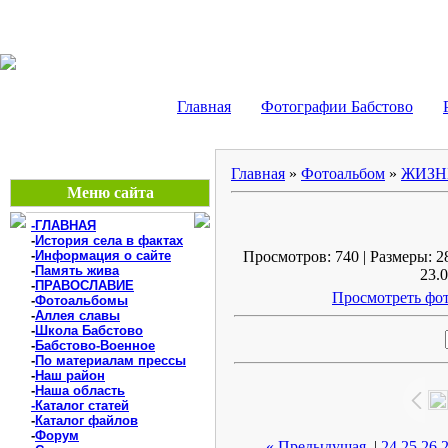
БАБСТОВО, ЕАО - В
Главная
Фотографии Бабстово
Главная
»
Фотоальбом
»
ЖИЗН
Меню сайта
-ГЛАВНАЯ
-
История села в фактах
-
Информация о сайте
Просмотров: 740 | Размеры: 28
-
Память жива
23.0
-
ПРАВОСЛАВИЕ
Просмотреть фот
-
Фотоальбомы
-
Аллея славы
-
Школа Бабстово
-
Бабстово-Военное
-
По материалам прессы
-
Наш район
-
Наша область
-Каталог статей
-
Каталог файлов
-
Форум
« Предыдущая
|
24
25
26