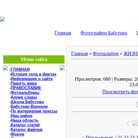
БАБСТОВО, ЕАО - В
Главная
Фотографии Бабстово
Главная
»
Фотоальбом
»
ЖИЗН
Меню сайта
-ГЛАВНАЯ
-
История села в фактах
-
Информация о сайте
Просмотров: 680 | Размеры: 28
-
Память жива
23.0
-
ПРАВОСЛАВИЕ
Просмотреть фот
-
Фотоальбомы
-
Аллея славы
-
Школа Бабстово
-
Бабстово-Военное
-
По материалам прессы
-
Наш район
-
Наша область
-Каталог статей
-
Каталог файлов
-
Форум
« Предыдущая
|
21
22
23