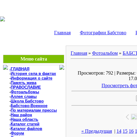
БАБСТОВО, ЕАО - В
Главная
Фотографии Бабстово
Главная
»
Фотоальбом
»
БАБС
Меню сайта
-ГЛАВНАЯ
Просмотров: 792 | Размеры: 
-
История села в фактах
-
Информация о сайте
17.0
-
Память жива
Просмотреть фот
-
ПРАВОСЛАВИЕ
-
Фотоальбомы
-
Аллея славы
-
Школа Бабстово
-
Бабстово-Военное
-
По материалам прессы
-
Наш район
-
Наша область
-Каталог статей
-
Каталог файлов
« Предыдущая
|
14
15
16
-
Форум