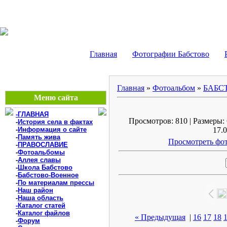
БАБСТОВО, ЕАО - В
Главная
Фотографии Бабстово
Главная
»
Фотоальбом
»
БАБС
Меню сайта
-ГЛАВНАЯ
Просмотров: 810 | Размеры: 
-
История села в фактах
-
Информация о сайте
17.0
-
Память жива
Просмотреть фот
-
ПРАВОСЛАВИЕ
-
Фотоальбомы
-
Аллея славы
-
Школа Бабстово
-
Бабстово-Военное
-
По материалам прессы
-
Наш район
-
Наша область
-Каталог статей
-
Каталог файлов
« Предыдущая
|
16
17
18
-
Форум