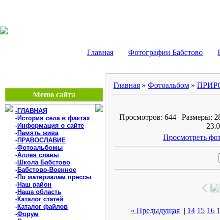
БАБСТОВО, ЕАО - В
Главная
Фотографии Бабстово
Главная
»
Фотоальбом
»
ПРИР
Меню сайта
-ГЛАВНАЯ
Просмотров: 644 | Размеры: 28
-
История села в фактах
-
Информация о сайте
23.0
-
Память жива
Просмотреть фот
-
ПРАВОСЛАВИЕ
-
Фотоальбомы
-
Аллея славы
-
Школа Бабстово
-
Бабстово-Военное
-
По материалам прессы
-
Наш район
-
Наша область
-Каталог статей
-
Каталог файлов
« Предыдущая
|
14
15
16
-
Форум