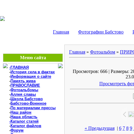
БАБСТОВО, ЕАО - В
Главная
Фотографии Бабстово
Главная
»
Фотоальбом
»
ПРИР
Меню сайта
-ГЛАВНАЯ
Просмотров: 666 | Размеры: 28
-
История села в фактах
-
Информация о сайте
23.0
-
Память жива
Просмотреть фот
-
ПРАВОСЛАВИЕ
-
Фотоальбомы
-
Аллея славы
-
Школа Бабстово
-
Бабстово-Военное
-
По материалам прессы
-
Наш район
-
Наша область
-Каталог статей
-
Каталог файлов
« Предыдущая
|
6
7
8
9
-
Форум