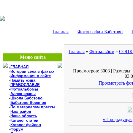
БАБСТОВО, ЕАО - В
Главная
Фотографии Бабстово
Главная
»
Фотоальбом
»
СОПК
Меню сайта
-ГЛАВНАЯ
Просмотров: 3003 | Размеры: 
-
История села в фактах
-
Информация о сайте
03.0
-
Память жива
Просмотреть фот
-
ПРАВОСЛАВИЕ
-
Фотоальбомы
-
Аллея славы
-
Школа Бабстово
-
Бабстово-Военное
-
По материалам прессы
-
Наш район
-
Наша область
« Предыдущая
-Каталог статей
-
Каталог файлов
-
Форум