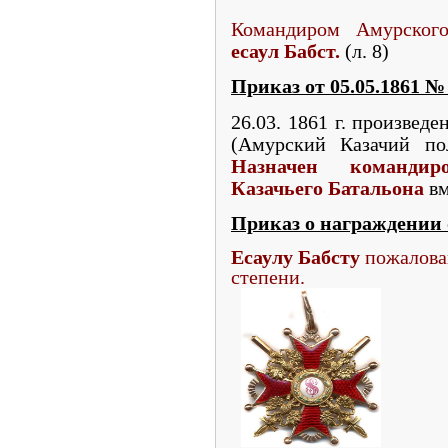
Командиром Амурского
есаул Бабст.
(л. 8)
Приказ от 05.05.1861
№
26.03. 1861 г. произвед
(Амурский Казачий п
Назначен командир
Казачьего Батальона
вм
Приказ о награждении 
Есаулу Бабсту
пожалован
степени.