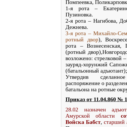
Помпеевка, Поликарповк
1-я рота – Екатерино
Пузиновка.
2-я рота – Нагибова, Д
Дежнева.
3-я рота – Михайло-Сем
ротный двор
), Воскрес
рота – Вознесенская, 
(ротный двор),Новгор
возложено: стрелковой – 
зауряд-хорунжий Сапожн
(батальонный адъютант)
Утвердив сделанно
распоряжение о разделе
батальона на ротные округ
Приказ от 11.04.860
№
1
28.02 назначен адъют
Амурской области
с
Войска Бабст
,
старший 