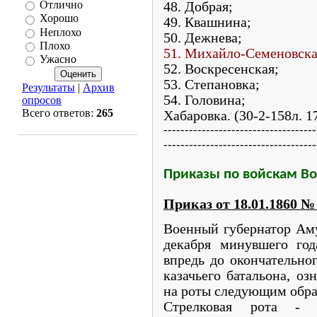
Отлично
48. Добрая;
Хорошо
49. Квашнина;
Неплохо
50. Дежнева;
Плохо
51. Михайло-Семеновска
Ужасно
52. Воскресенская;
53. Степановка;
Результаты
|
Архив
54. Головина;
опросов
Всего ответов:
265
Хабаровка. (30-2-158л. 1
------------------------------------
------------------------------------
Приказы по войскам Во
Приказ от 18.01.1860
№
Военный губернатор Аму
декабря минувшего го
впредь до окончательно
казачьего батальона, о
на роты следующим обра
Стрелковая рота - с