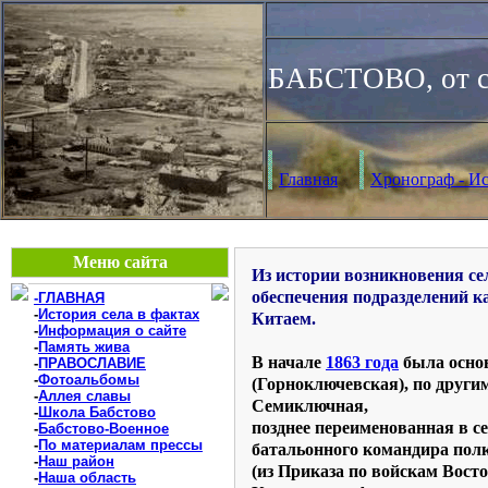
БАБСТОВО, от с
Главная
Хронограф - Ис
Меню сайта
Из истории возникновения се
обеспечения подразделений к
-ГЛАВНАЯ
-
История села в фактах
Китаем.
-
Информация о сайте
-
Память жива
В начале
1863 года
была осно
-
ПРАВОСЛАВИЕ
-
Фотоальбомы
(Горноключевская), по други
-
Аллея славы
Семиключная,
-
Школа Бабстово
позднее переименованная в с
-
Бабстово-Военное
-
По материалам прессы
батальонного командира полк
-
Наш район
(из Приказа по войскам Восто
-
Наша область