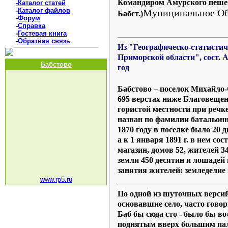
Командиром Амурского пешег
-Каталог статей
-
Каталог файлов
Муниципальное Об
Бабст.)
-
Форум
-
Справка
-
Гостевая книга
-
Обратная связь
Из "Географическо-статистич
Приморской области", сост. А
Бабстово
год
Бабстово – поселок Михайло-
695 верстах ниже Благовещенс
гористой местности при речке
назван по фамилии батальонн
1870 году в поселке было 20 
а к 1 января 1891 г. в нем со
магазин, домов 52, жителей 3
земли 450 десятин и лошадей 
занятия жителей: земледелие
www.rp5.ru
По одной из шуточных версий
основавшие село, часто гово
Баб бы сюда сто - было бы во
поднятым вверх большим па