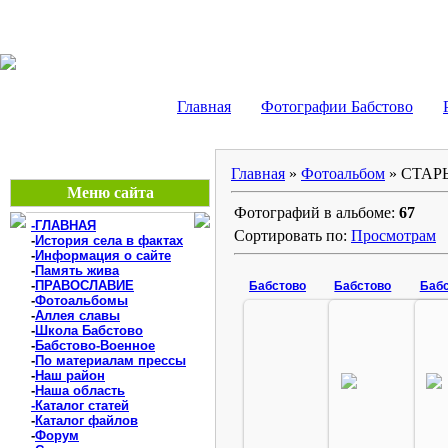
БАБСТОВО, ЕАО - В
Главная
Фотографии Бабстово
Главная
»
Фотоальбом
» СТАР
Меню сайта
Фотографий в альбоме:
67
-ГЛАВНАЯ
Сортировать по:
Просмотрам
-
История села в фактах
-
Информация о сайте
-
Память жива
-
ПРАВОСЛАВИЕ
Бабстово
Бабстово
Баб
-
Фотоальбомы
-
Аллея славы
-
Школа Бабстово
-
Бабстово-Военное
-
По материалам прессы
26.01.2009
26.01.2
-
Наш район
Бабстово, взгляд в историю
Бабстово, взгля
-
Наша область
babstovo
babs
-Каталог статей
-
Каталог файлов
-
Форум