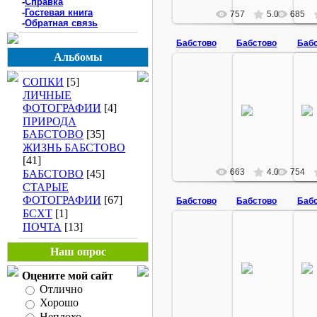
-
Справка
-
Гостевая книга
757
5.0
685
-
Обратная связь
Бабстово
Бабстово
Баб
Альбомы
СОПКИ
[5]
ЛИЧНЫЕ
28.01.2009
28.01.2
ФОТОГРАФИИ
[4]
черно-белый цвет
черно-белы
ПРИРОДА
babstovo
babs
БАБСТОВО
[35]
ЖИЗНЬ БАБСТОВО
[41]
663
4.0
754
БАБСТОВО
[45]
СТАРЫЕ
ФОТОГРАФИИ
[67]
Бабстово
Бабстово
Баб
БСХТ
[1]
ПОЧТА
[13]
Наш опрос
28.01.2009
28.01.2
черно-белый цвет
черно-белы
Оцените мой сайт
babstovo
babs
Отлично
Хорошо
Неплохо