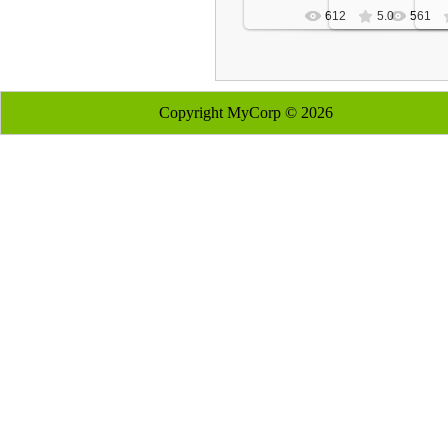
612
5.0
561
Copyright MyCorp © 2026