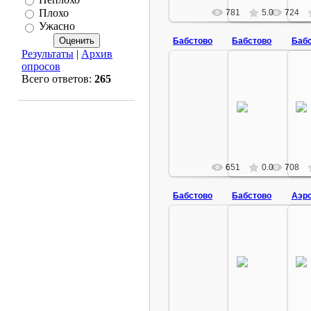
Плохо
781
5.0
724
Ужасно
Бабстово
Бабстово
Баб
Результаты
|
Архив
опросов
Всего ответов:
265
28.01.2009
28.01.2
черно-белый цвет
черно-белы
babstovo
babs
651
0.0
708
Бабстово
Бабстово
Аэро
14.12.2010
14.12.2
старое фото
старое 
besedin1963
besedi